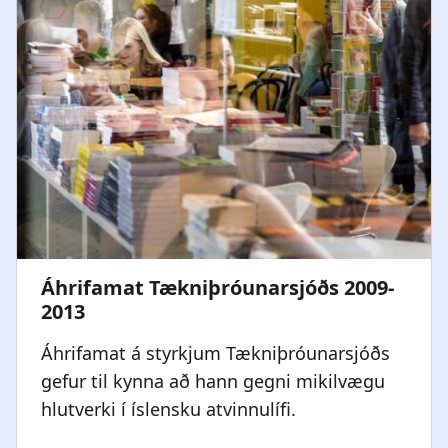
Áhrifamat á styrkjum Tækniþróunarsjóðs
gefur til kynna að hann gegni mikilvægu
hlutverki í íslensku atvinnulífi.