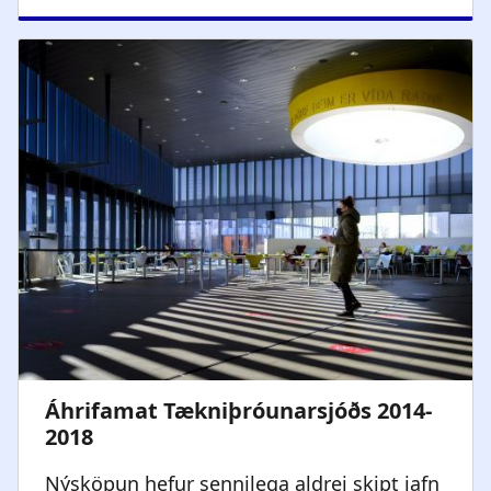
Nýsköpun hefur sennilega aldrei skipt jafn